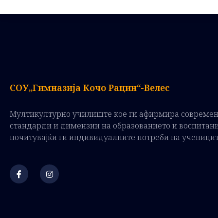
СОУ„Гимназија Кочо Рацин“-Велес
Мултикултурно училиште кое ги афирмира совреме
стандарди и димензии на образованието и воспитан
почитувајќи ги индивидуалните потреби на ученици