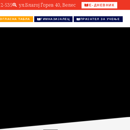
12-535
ул.Благој Ѓорев 40, Велес
Е-ДНЕВНИК
ОГЛАСНА ТАБЛА
ГИМНАЗИЈАЛЕЦ
ПРИЈАТЕЛ ЗА УЧЕЊЕ