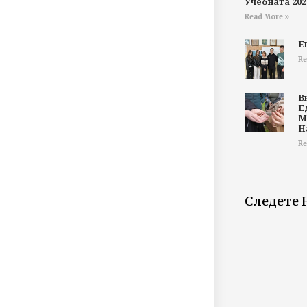
Учебната 202
Read More »
Е
Re
В
Е
М
Н
Re
Следете 