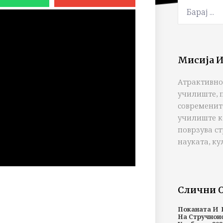
Мисија И
Атрактивно
училиште, 
современит
училиште к
поврзува с
науката, ку
Слични 
Поканата И 
На Стручнои