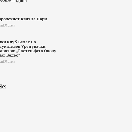
5/2026 Година
вропскиот Квиз За Пари
ad More »
ики Клуб Велес Со
дукативен Уредувачки
аратон: „Растенијата Околу
ас: Велес“
ad More »
Не: