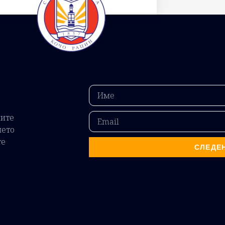
ните
ието
те
СЛЕДЕ