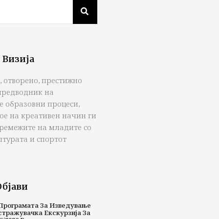
 Визија
, отворено, престижно
предводник на
е образовни процеси,
ое на креативен начин ги
тремежите на младите со
лтурата и спортот
Објави
Програмата За Изведување
стражувачка Екскурзија За