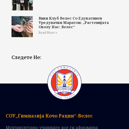
Вики Клуб Велес Со Едукативен
Уредувачки Маратон: „Растенијата
Околу Нас: Велес“
Read More »
Следете Не:
СОУ„Гимназија Кочо Рацин“-Велес
Мултикултурно училиште кое ги афирмира