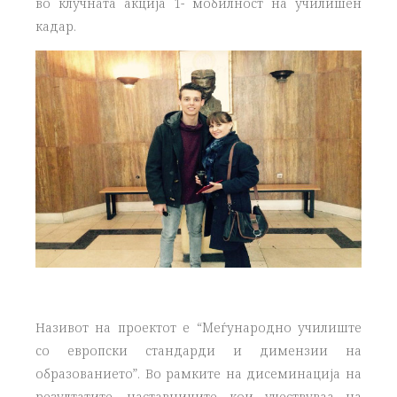
во клучната акција 1- мобилност на училишен
кадар.
Називот на проектот е “Mеѓународно училиште
со европски стандарди и димензии на
образованието”. Во рамките на дисеминација на
резултатите, наставниците кои учествуваа на