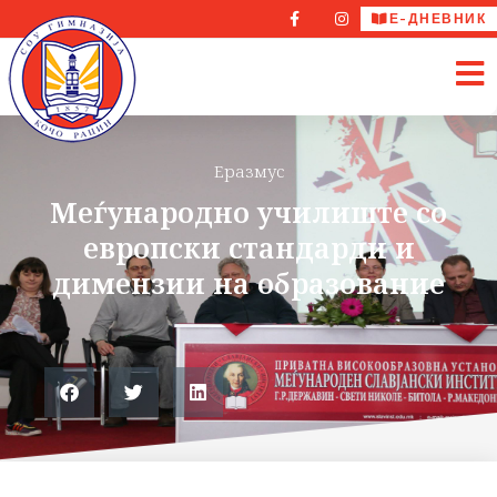
Е-ДНЕВНИК
Еразмус
Меѓународно училиште со
европски стандарди и
димензии на образование