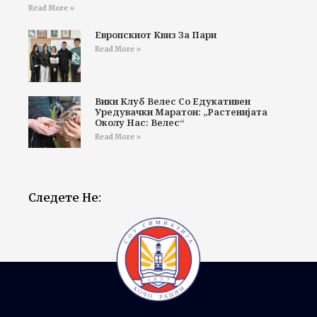
Read More »
Европскиот Квиз За Пари
Read More »
Вики Клуб Велес Со Едукативен
Уредувачки Маратон: „Растенијата
Околу Нас: Велес“
Read More »
Следете Не: