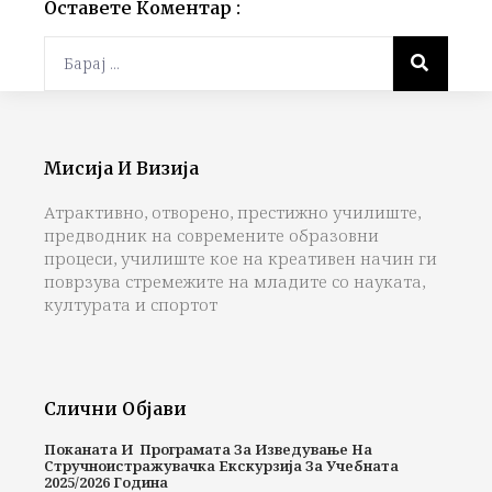
Оставете Коментар :
Мисија И Визија
Атрактивно, отворено, престижно училиште,
предводник на современите образовни
процеси, училиште кое на креативен начин ги
поврзува стремежите на младите со науката,
културата и спортот
Слични Објави
Поканата И Програмата За Изведување На
Стручноистражувачка Екскурзија За Учебната
2025/2026 Година