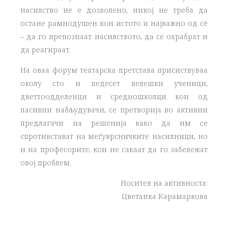
насилство не е дозволено, никој не треба да
остане рамнодушен кон истото и најважно од сè
– да го препознаат насилството, да се охрабрат и
да реагираат.
На оваа форум театарска претстава присиствуваа
околу сто и педесет велешки ученици,
дветтоодделенци и средношколци кои од
пасивни набљудувачи, се претворија во активни
предлагачи на решенија како да им се
спротивстават на меѓуврсничките насилници, но
и на професорите, кои не сакаат да го забележат
овој проблем.
Носител на активноста:
Цветанка Карамаркова