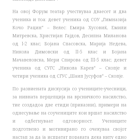
На овој Форум театар учествуваа дваесет и два
ученика и тоа: девет ученика од СОУ „Гимназија
Кочо Рацин“ – Велес: Емира Хусовиќ, Емили
Митревска, Христијан Гајдов, Десипна Миланова
од I-2 клас; Бојана Спасовска, Марија Недева,
Никола Димовски од II-5 клас и Бојана
Мачавеловска, Мери Спирова од III-5 клас; девет
ученика од СУГС „Никола Карев“ – Скопје и
четири ученика од СГУС „Шаип Јусуфов“ – Скопје.
По развиената дискусија со учениците-учесници,
за нивната перцепција на врсничкото насилство,
тие создадоа две етиди (приказни), примери на
однесување на соучениците кои вршат насилство
и одбегнуваат одговорност. Учениците
подготвено и мотивирано го очекуваа својот
настап за да ја испратат пораката дека ниту едно