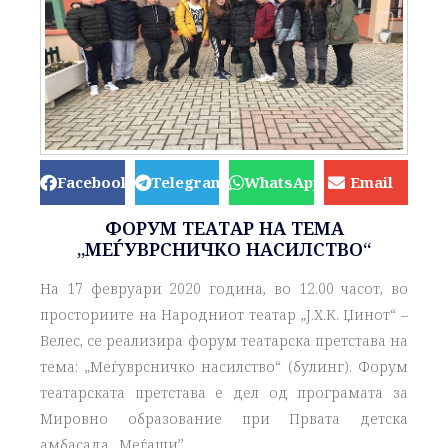
Facebook
Telegram
WhatsApp
Email
ФОРУМ ТЕАТАР НА ТЕМА
„МЕЃУВРСНИЧКО НАСИЛСТВО“
На 17 февруари 2020 година, во 12.00 часот, во
просториите на Народниот театар „Ј.Х.К. Џинот“ –
Велес, се реализира форум театарска претстава на
тема: „Меѓуврсничко насилство“ (булинг). Форум
театарската претстава е дел од програмата за
Мировно образование при Првата детска
амбасада ,,Меѓаши’’.