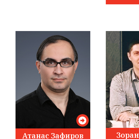
Зоран
Атанас Зафиров