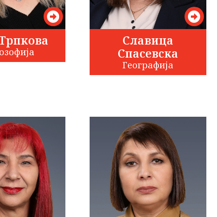
Трпкова
Славица
Спасевска
озофија
Географија