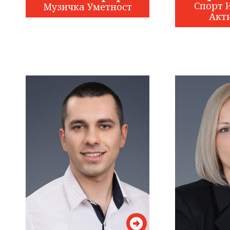
Спорт 
Музичка Уметност
Акт