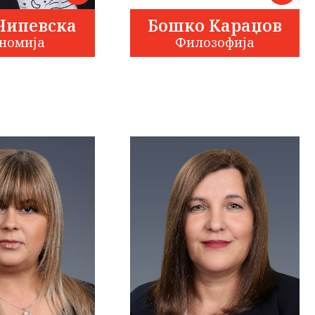
Чипевска
Бошко Караџов
номија
Филозофија