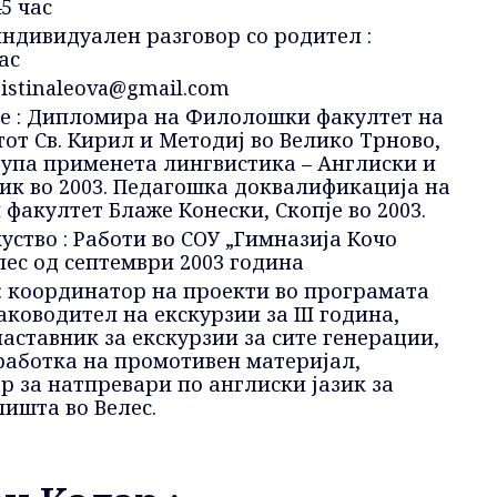
45 час
ндивидуален разговор со родител :
час
istinaleova@gmail.com
е : Дипломира на Филолошки факултет на
от Св. Кирил и Методиј во Велико Трново,
рупа применета лингвистика – Англиски и
ик во 2003. Педагошка доквалификација на
акултет Блаже Конески, Скопје во 2003.
уство : Работи во СОУ „Гимназија Кочо
лес од септември 2003 година
: координатор на проекти во програмата
аководител на екскурзии за III година,
аставник за екскурзии за сите генерации,
работка на промотивен материјал,
 за натпревари по англиски јазик за
ишта во Велес.