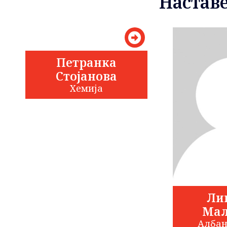
Наставе
Петранка
Стојанова
Хемија
Ли
Мал
Албан