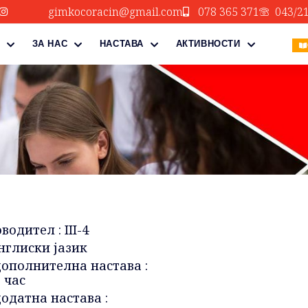
gimkocoracin@gmail.com
078 365 371
043/2
ЗА НАС
НАСТАВА
АКТИВНОСТИ
одител : III-4
нглиски јазик
дополнителна настава :
 час
одатна настава :