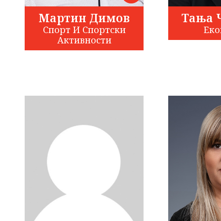
Мартин Димов
Тања 
Спорт И Спортски
Еко
Активности