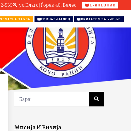
12-535
ул.Благој Ѓорев 40, Велес
Е-ДНЕВНИК
ОГЛАСНА ТАБЛА
ГИМНАЗИЈАЛЕЦ
ПРИЈАТЕЛ ЗА УЧЕЊЕ
Мисија И Визија