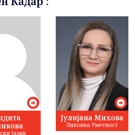
н Кадар :
ндита
Јулијана Михова
икова
Ликовна Уметност
ски Јазик