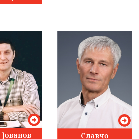
 Јованов
Славчо