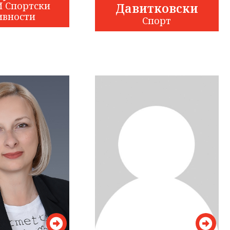
И Спортски
Давитковски
ивности
Спорт