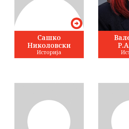
Сашко
Вал
Николовски
Р.
Историја
Ис