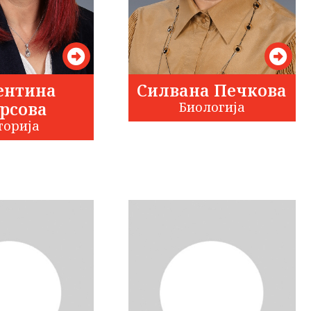
ентина
Силвана Печкова
Арсова
Биологија
торија