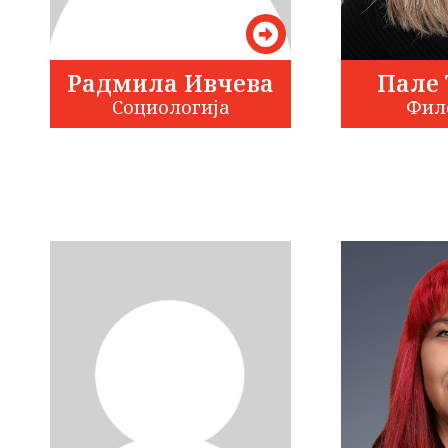
Радмила Ивчева
Пале 
Социологија
Фил