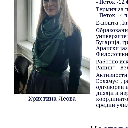
- Петок -12.
Термин за и
- Петок - 4 
Е-пошта :
hr
Образовани
универзитет
Бугарија, г
Арапски јаз
Филолошки ф
Работно иск
Рацин“ – Ве
Активности
Еразмус+, р
одговорен н
дизајн и из
Христина Леова
координатор
средни учил