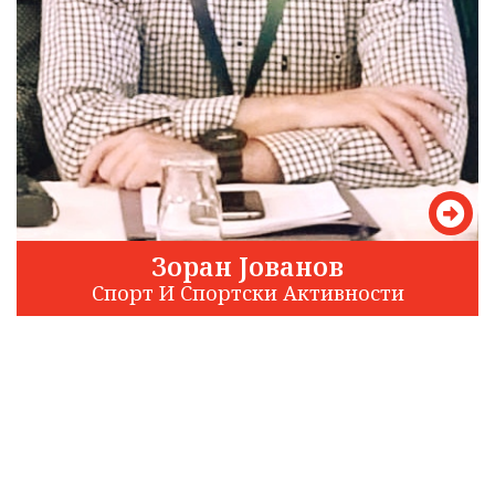
Зоран Јованов
Спорт И Спортски Активности