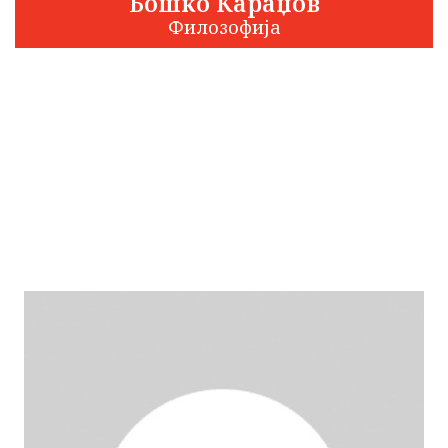
Бошко Караџов
Филозофија