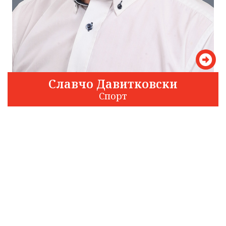
Славчо Давитковски
Спорт