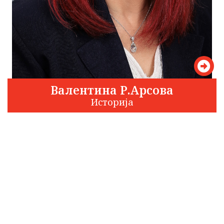
Валентина Р.Арсова
Историја