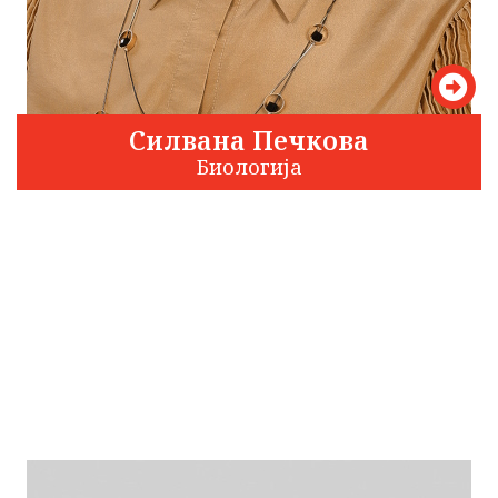
Силвана Печкова
Биологија